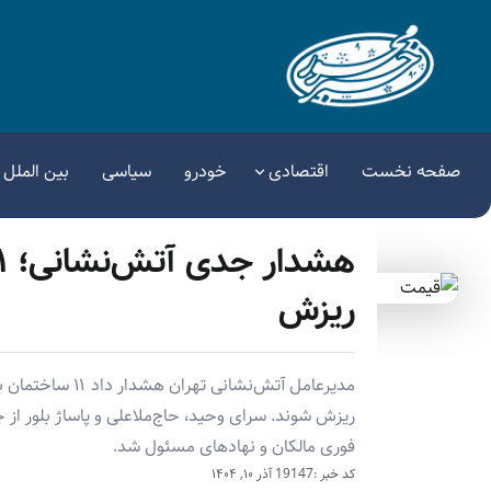
صفحه نخست
اقتصادی
خودرو
سیاسی
بین الملل
ریزش
مدیرعامل آتش‌نش
ریزش شوند. سرای وحید، حاج‌ملاعلی و پاساژ بلور از 
فوری مالکان و نهادهای مسئول شد.
کد خبر :19147
آذر ۱۰, ۱۴۰۴