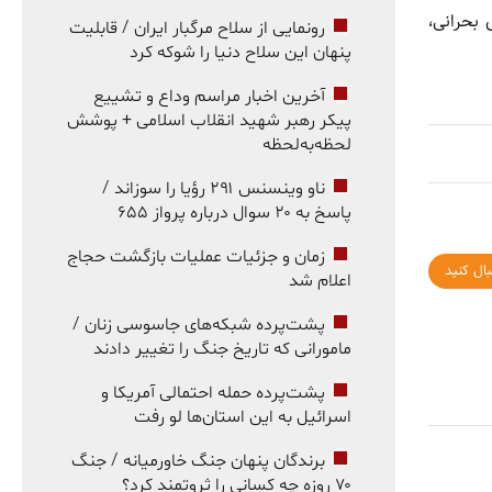
ر و وجود ساختمان‌های بحرانی،
رونمایی از سلاح مرگبار ایران / قابلیت
پنهان این سلاح دنیا را شوکه کرد
آخرین اخبار مراسم وداع و تشییع
پیکر رهبر شهید انقلاب اسلامی + پوشش
لحظه‌به‌لحظه
ناو وینسنس ۲۹۱ رؤیا را سوزاند /
پاسخ به ۲۰ سوال درباره پرواز ۶۵۵
زمان و جزئیات عملیات بازگشت حجاج
بال کنید
اعلام شد
پشت‌پرده شبکه‌های جاسوسی زنان /
مامورانی که تاریخ جنگ را تغییر دادند
پشت‌پرده حمله احتمالی آمریکا و
اسرائیل به این استان‌ها لو رفت
برندگان پنهان جنگ خاورمیانه / جنگ
۷۰ روزه چه کسانی را ثروتمند کرد؟