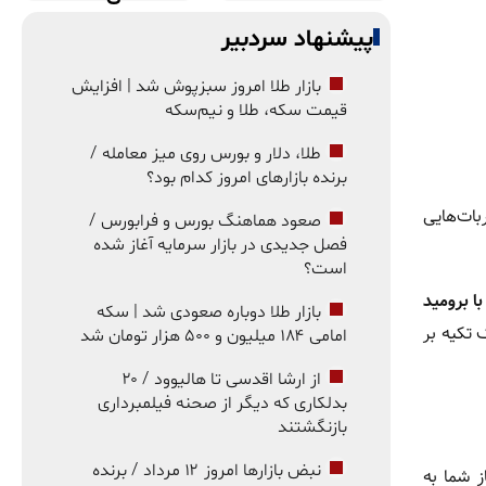
پیشنهاد سردبیر
بازار طلا امروز سبزپوش شد | افزایش
قیمت سکه، طلا و نیم‌سکه
طلا، دلار و بورس روی میز معامله /
برنده بازارهای امروز کدام بود؟
بات‌هایی
صعود هماهنگ بورس و فرابورس /
فصل جدیدی در بازار سرمایه آغاز شده
است؟
 برومید
بازار طلا دوباره صعودی شد | سکه
 تکیه بر
امامی ۱۸۴ میلیون و ۵۰۰ هزار تومان شد
از ارشا اقدسی تا هالیوود / ۲۰
بدلکاری که دیگر از صحنه فیلمبرداری
بازنگشتند
نبض بازارها امروز ۱۲ مرداد / برنده
ز شما به