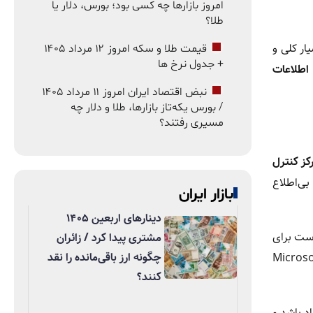
امروز بازارها چه کسی بود؛ بورس، دلار یا
طلا؟
ار کلی و
قیمت طلا و سکه امروز ۱۲ مرداد ۱۴۰۵
+ جدول نرخ ها
اطلاعات
نبض اقتصاد ایران امروز ۱۱ مرداد ۱۴۰۵
/ بورس یکه‌تاز بازارها، طلا و دلار چه
مسیری رفتند؟
کز کنترل
بی‌اطلاع
بازار ایران
دینارهای اربعین ۱۴۰۵
ست برای
مشتری پیدا کرد / زائران
چگونه ارز باقی‌مانده را نقد
درست ارائه کنند. مطالعه‌ای در مجله Nutrients نشان داد که ربات‌های محبوب مانند ChatGPT، Gemini و Microsoft
کنند؟
د باشد و