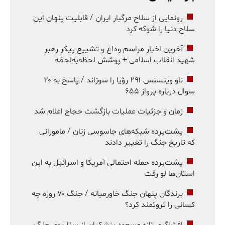
رونمایی از سلاح مرگبار ایران / قابلیت پنهان این
سلاح دنیا را شوکه کرد
آخرین اخبار مراسم وداع و تشییع پیکر رهبر
شهید انقلاب اسلامی + پوشش لحظه‌به‌لحظه
ناو وینسنس ۲۹۱ رؤیا را سوزاند / پاسخ به ۲۰
سوال درباره پرواز ۶۵۵
زمان و جزئیات عملیات بازگشت حجاج اعلام شد
پشت‌پرده شبکه‌های جاسوسی زنان / مامورانی
که تاریخ جنگ را تغییر دادند
پشت‌پرده حمله احتمالی آمریکا و اسرائیل به این
استان‌ها لو رفت
برندگان پنهان جنگ خاورمیانه / جنگ ۷۰ روزه چه
کسانی را ثروتمند کرد؟
افشاگری تازه مسعود پزشکیان از سناریوی جنگ