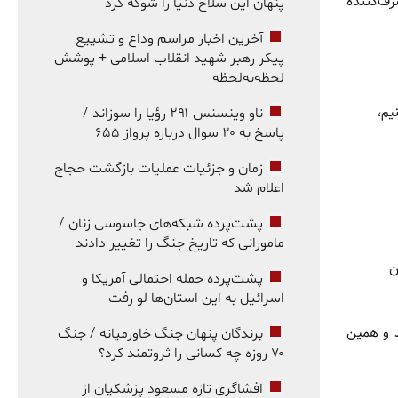
رف‌کننده
پنهان این سلاح دنیا را شوکه کرد
آخرین اخبار مراسم وداع و تشییع
پیکر رهبر شهید انقلاب اسلامی + پوشش
لحظه‌به‌لحظه
یم،
ناو وینسنس ۲۹۱ رؤیا را سوزاند /
پاسخ به ۲۰ سوال درباره پرواز ۶۵۵
زمان و جزئیات عملیات بازگشت حجاج
اعلام شد
پشت‌پرده شبکه‌های جاسوسی زنان /
مامورانی که تاریخ جنگ را تغییر دادند
ن
پشت‌پرده حمله احتمالی آمریکا و
اسرائیل به این استان‌ها لو رفت
ردند و همین
برندگان پنهان جنگ خاورمیانه / جنگ
۷۰ روزه چه کسانی را ثروتمند کرد؟
افشاگری تازه مسعود پزشکیان از