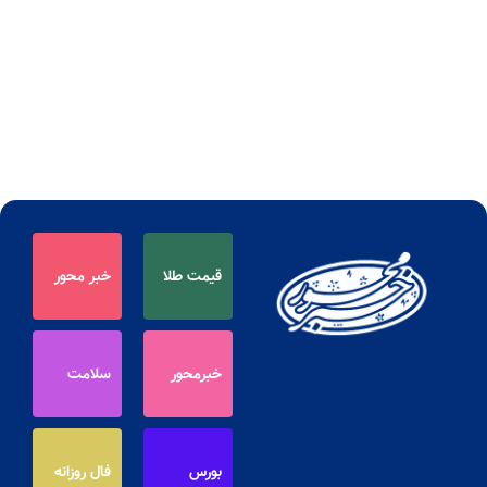
قیمت طلا
خبر محور
خبرمحور
سلامت
بورس
فال روزانه