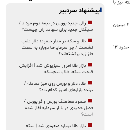
ه نیز با
پیشنهاد سردبیر
رالی جدید بورس در نیمه دوم مرداد /
به عنوان مثال یک دستگاه پراید مدل ۱۳۹۵ که در تصاویر منتشرشده آثار سوختگی و آسیب‌دیدگی بدنه آن به وضوح دیده می‌شود، با قیمت ۲۱۰ میلیون
سیگنال جدید برای سهامداران چیست؟
طلا و سکه در مدار صعود؛ دلار عقب
یک کارگر با حداقل حقوق سال ۱۴۰۵، در صورتی که بتواند تمام درآمد خود را بدون هیچ هزینه‌ای پس‌انداز کند، برای خرید این پراید سوخته به حدود ۱۳
نشست / چرا سرمایه‌ها دوباره به سمت
فلز زرد برگشته‌اند؟
بازار طلا امروز سبزپوش شد | افزایش
قیمت سکه، طلا و نیم‌سکه
طلا، دلار و بورس روی میز معامله /
برنده بازارهای امروز کدام بود؟
صعود هماهنگ بورس و فرابورس /
فصل جدیدی در بازار سرمایه آغاز شده
است؟
بازار طلا دوباره صعودی شد | سکه