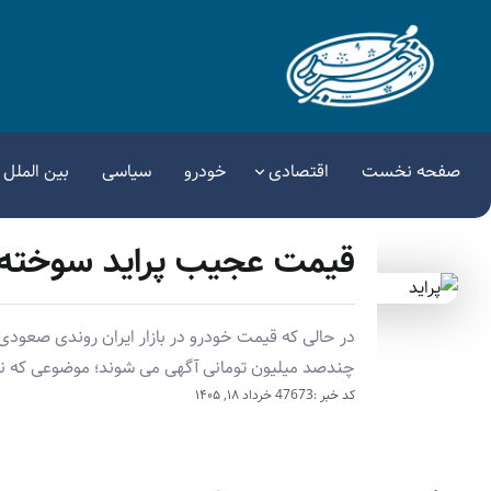
صفحه نخست
اقتصادی
خودرو
سیاسی
بین الملل
قیمت عجیب پراید سوخته در
در حالی که قیمت خودرو در بازار ایران روندی صعودی
چندصد میلیون تومانی آگهی می شوند؛ موضوعی که نشان
کد خبر :47673
خرداد ۱۸, ۱۴۰۵