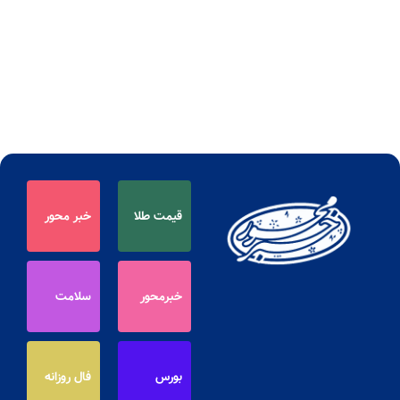
قیمت طلا
خبر محور
خبرمحور
سلامت
بورس
فال روزانه