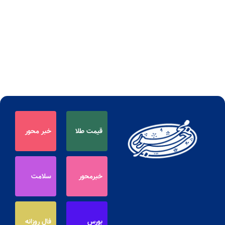
قیمت طلا
خبر محور
خبرمحور
سلامت
بورس
فال روزانه