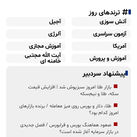
ترندهای روز
آتش سوزی
آجیل
آزمون سراسری
آلرژی
آمریکا
آموزش مجازی
آیت الله مجتبی
آموزش و پرورش
خامنه ای
پیشنهاد سردبیر
بازار طلا امروز سبزپوش شد | افزایش قیمت
سکه، طلا و نیم‌سکه
طلا، دلار و بورس روی میز معامله / برنده بازارهای
امروز کدام بود؟
صعود هماهنگ بورس و فرابورس / فصل جدیدی
در بازار سرمایه آغاز شده است؟