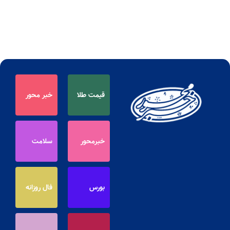
قیمت طلا
خبر محور
خبرمحور
سلامت
بورس
فال روزانه