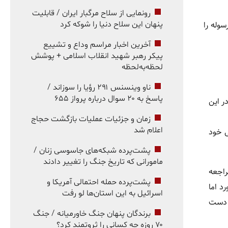
رونمایی از سلاح مرگبار ایران / قابلیت
وله را
پنهان این سلاح دنیا را شوکه کرد
آخرین اخبار مراسم وداع و تشییع
پیکر رهبر شهید انقلاب اسلامی + پوشش
لحظه‌به‌لحظه
ناو وینسنس ۲۹۱ رؤیا را سوزاند /
پاسخ به ۲۰ سوال درباره پرواز ۶۵۵
ر این
زمان و جزئیات عملیات بازگشت حجاج
اعلام شد
ی خود
پشت‌پرده شبکه‌های جاسوسی زنان /
مامورانی که تاریخ جنگ را تغییر دادند
راجعه
پشت‌پرده حمله احتمالی آمریکا و
د اما
اسرائیل به این استان‌ها لو رفت
ه دست
برندگان پنهان جنگ خاورمیانه / جنگ
۷۰ روزه چه کسانی را ثروتمند کرد؟