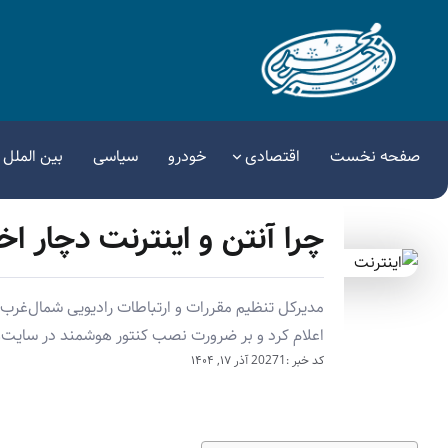
صفحه نخست
اقتصادی
خودرو
سیاسی
بین الملل
چرا آنتن و اینترنت دچار اخ
مدیرکل تنظیم مقررات و ارتباطات رادیویی شمال‌غرب 
اعلام کرد و بر ضرورت نصب کنتور هوشمند در سایت‌ها
کد خبر :20271
آذر ۱۷, ۱۴۰۴