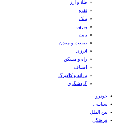
طلا و ارز
نقره
بانک
بورس
بیمه
صنعت و معدن
انرژی
راه و مسکن
اصناف
یارانه و کالابرگ
گردشگری
خودرو
سیاسی
بین الملل
فرهنگی