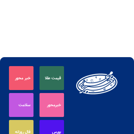
قیمت طلا
خبر محور
خبرمحور
سلامت
بورس
فال روزانه