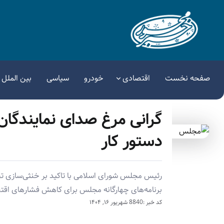
صفحه نخست
اقتصادی
خودرو
سیاسی
بین الملل
گرانی مرغ صدای نمایندگان ر
دستور کار
رئیس مجلس شورای اسلامی با تاکید بر خنثی‌سازی ت
برنامه‌های چهارگانه مجلس برای کاهش فشارهای اقتص
کد خبر :8840
شهریور ۱۶, ۱۴۰۴