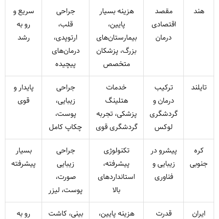
هند
مقصد
هزینه بسیار
جراحی
سریع و
اقتصادی
پایین،
قلب،
رو به
درمان
بیمارستان‌های
ارتوپدی،
رشد
بزرگ، پزشکان
درمان‌های
متخصص
پیچیده
تایلند
ترکیب
خدمات
جراحی
پایدار و
درمان و
هتلینگ
زیبایی،
قوی
گردشگری
پزشکی، تجربه
پوست،
لوکس
گردشگری قوی
چکاپ کامل
کره
پیشرو در
تکنولوژی
جراحی
بسیار
جنوبی
زیبایی و
پیشرفته،
زیبایی
پیشرفته
فناوری
استانداردهای
صورت،
بالا
پوست، لیزر
ایران
قدرت
هزینه پایین،
بینی، کاشت
رو به