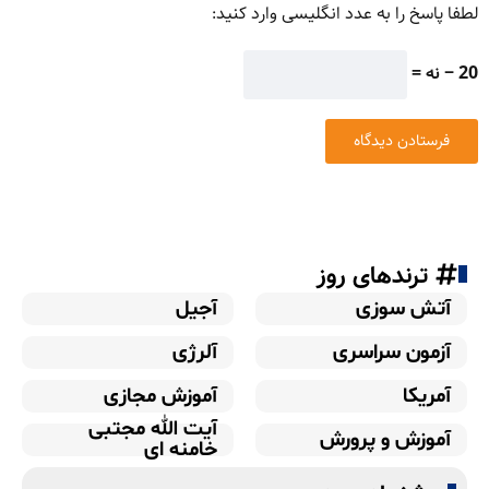
لطفا پاسخ را به عدد انگلیسی وارد کنید:
20 − نه =
ترندهای روز
آتش سوزی
آجیل
آزمون سراسری
آلرژی
آمریکا
آموزش مجازی
آیت الله مجتبی
آموزش و پرورش
خامنه ای