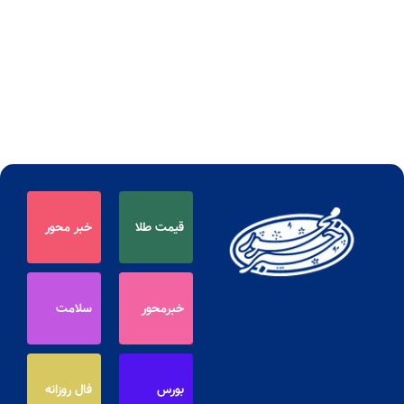
قیمت طلا
خبر محور
خبرمحور
سلامت
بورس
فال روزانه