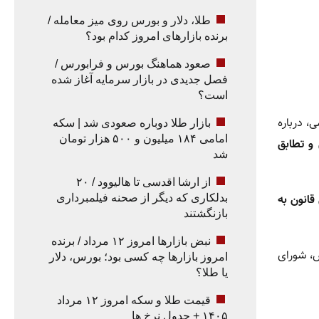
طلا، دلار و بورس روی میز معامله /
برنده بازارهای امروز کدام بود؟
صعود هماهنگ بورس و فرابورس /
فصل جدیدی در بازار سرمایه آغاز شده
است؟
، درباره
بازار طلا دوباره صعودی شد | سکه
امامی ۱۸۴ میلیون و ۵۰۰ هزار تومان
و تطابق
شد
از ارشا اقدسی تا هالیوود / ۲۰
انون به
بدلکاری که دیگر از صحنه فیلمبرداری
بازنگشتند
نبض بازارها امروز ۱۲ مرداد / برنده
س، شورای
امروز بازارها چه کسی بود؛ بورس، دلار
یا طلا؟
قیمت طلا و سکه امروز ۱۲ مرداد
۱۴۰۵ + جدول نرخ ها