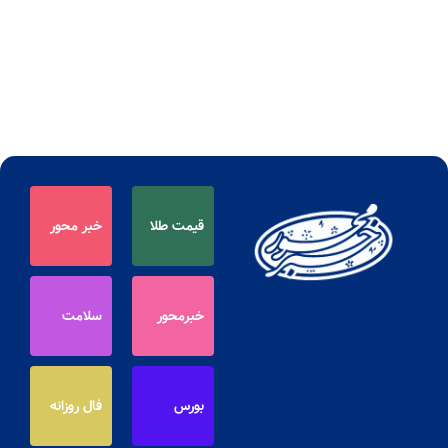
قیمت طلا
خبر محور
خبرمحور
سلامت
بورس
فال روزانه