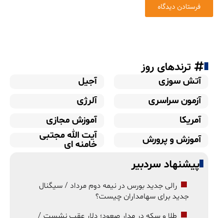
ترندهای روز
آتش سوزی
آجیل
آزمون سراسری
آلرژی
آمریکا
آموزش مجازی
آیت الله مجتبی
آموزش و پرورش
خامنه ای
پیشنهاد سردبیر
رالی جدید بورس در نیمه دوم مرداد / سیگنال
جدید برای سهامداران چیست؟
طلا و سکه در مدار صعود؛ دلار عقب نشست /