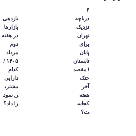
۶
دریاچه
بازدهی
نزدیک
بازارها
تهران
در هفته
برای
دوم
پایان
مرداد
تابستان
۱۴۰۵ /
/ مقصد
کدام
خنک
دارایی
آخر
بیشتری
هفته
ن سود
کجاس
را داد؟
ت؟