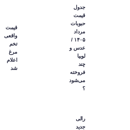
جدول
قیمت
حبوبات
قیمت
مرداد
واقعی
۱۴۰۵ /
تخم
عدس و
مرغ
لوبیا
اعلام
چند
شد
فروخته
می‌شود
؟
رالی
جدید