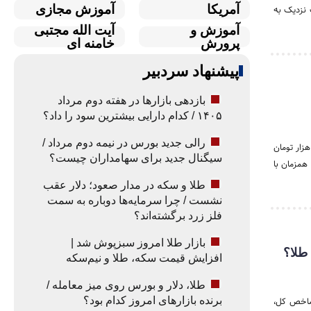
آمریکا
آموزش مجازی
 نزدیک به
آموزش و
آیت الله مجتبی
پرورش
خامنه ای
پیشنهاد سردبیر
بازدهی بازارها در هفته دوم مرداد
۱۴۰۵ / کدام دارایی بیشترین سود را داد؟
رالی جدید بورس در نیمه دوم مرداد /
ا، سکه و ارز امروز جمعه ۱۶ مرداد ۱۴۰۵ با نوسانات محدود همراه بود. در حالی که دلار آزاد در کانال ۱۸۸ هزار تومان
سیگنال جدید برای سهامداران چیست؟
‌تر شد؛ اتفاقی که همزمان با
طلا و سکه در مدار صعود؛ دلار عقب
نشست / چرا سرمایه‌ها دوباره به سمت
فلز زرد برگشته‌اند؟
بازار طلا امروز سبزپوش شد |
افزایش قیمت سکه، طلا و نیم‌سکه
طلا، دلار و بورس روی میز معامله /
برنده بازارهای امروز کدام بود؟
د. بورس تهران با جهش ۱۲۳ هزار واحدی شاخص کل،