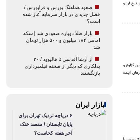
حت تأثیر نرخ ارز و
صعود هماهنگ بورس و فرابورس /
فصل جدیدی در بازار سرمایه آغاز شده
است؟
بازار طلا دوباره صعودی شد | سکه
امامی ۱۸۴ میلیون و ۵۰۰ هزار تومان
شد
از ارشا اقدسی تا هالیوود / ۲۰
ین گزارش،
بدلکاری که دیگر از صحنه فیلمبرداری
های آینده
بازنگشتند
بازار ایران
۶ دریاچه نزدیک تهران برای
پایان تابستان / مقصد خنک
آخر هفته کجاست؟
 حالی که بورس با