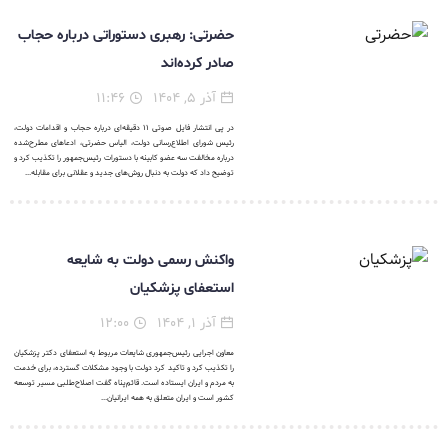
حضرتی: رهبری دستوراتی درباره حجاب
صادر کرده‌اند
آذر ۵, ۱۴۰۴
۱۱:۴۶
در پی انتشار فایل صوتی ۱۱ دقیقه‌ای درباره حجاب و اقدامات دولت،
رئیس شورای اطلاع‌رسانی دولت، الیاس حضرتی، ادعاهای مطرح‌شده
درباره مخالفت سه عضو کابینه با دستورات رئیس‌جمهور را تکذیب کرد و
توضیح داد که دولت به دنبال روش‌های جدید و عقلانی برای مقابله...
واکنش رسمی دولت به شایعه
استعفای پزشکیان
آذر ۱, ۱۴۰۴
۱۲:۰۰
معاون اجرایی رئیس‌جمهوری شایعات مربوط به استعفای دکتر پزشکیان
را تکذیب کرد و تاکید کرد دولت با وجود مشکلات گسترده، برای خدمت
به مردم و ایران ایستاده است. قائم‌پناه گفت اصلاح‌طلبی مسیر توسعه
کشور است و ایران متعلق به همه ایرانیان...