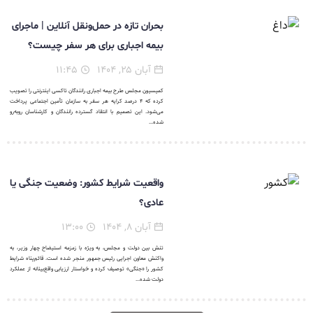
بحران تازه در حمل‌ونقل آنلاین | ماجرای
بیمه اجباری برای هر سفر چیست؟
آبان ۲۵, ۱۴۰۴
۱۱:۴۵
کمیسیون مجلس طرح بیمه اجباری رانندگان تاکسی اینترنتی را تصویب
کرده که ۴ درصد کرایه هر سفر به سازمان تأمین اجتماعی پرداخت
می‌شود. این تصمیم با انتقاد گسترده رانندگان و کارشناسان روبه‌رو
شده...
واقعیت شرایط کشور: وضعیت جنگی یا
عادی؟
آبان ۸, ۱۴۰۴
۱۳:۰۰
تنش بین دولت و مجلس، به ویژه با زمزمه استیضاح چهار وزیر، به
واکنش معاون اجرایی رئیس جمهور منجر شده است. قائم‌پناه شرایط
کشور را «جنگی» توصیف کرده و خواستار ارزیابی واقع‌بینانه از عملکرد
دولت شده...