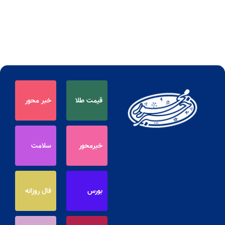
قیمت طلا
خبر محور
خبرمحور
سلامت
بورس
فال روزانه