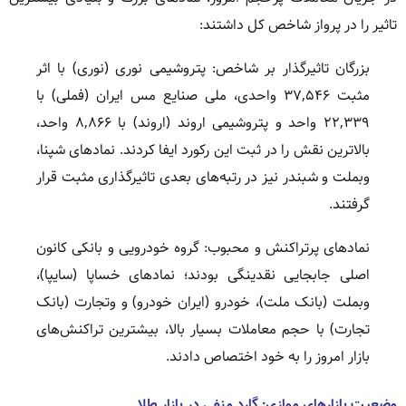
تاثیر را در پرواز شاخص کل داشتند:
بزرگان تاثیرگذار بر شاخص: پتروشیمی نوری (نوری) با اثر
مثبت ۳۷,۵۴۶ واحدی، ملی صنایع مس ایران (فملی) با
۲۲,۳۳۹ واحد و پتروشیمی اروند (اروند) با ۸,۸۶۶ واحد،
بالاترین نقش را در ثبت این رکورد ایفا کردند. نمادهای شپنا،
وبملت و شبندر نیز در رتبه‌های بعدی تاثیرگذاری مثبت قرار
گرفتند.
نمادهای پرتراکنش و محبوب: گروه خودرویی و بانکی کانون
اصلی جابجایی نقدینگی بودند؛ نمادهای خساپا (سایپا)،
وبملت (بانک ملت)، خودرو (ایران خودرو) و وتجارت (بانک
تجارت) با حجم معاملات بسیار بالا، بیشترین تراکنش‌های
بازار امروز را به خود اختصاص دادند.
وضعیت بازارهای موازی: گارد منفی در بازار طلا