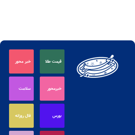
قیمت طلا
خبر محور
خبرمحور
سلامت
بورس
فال روزانه