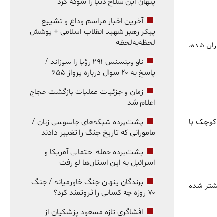
پنهان این سلاح دنیا را شوکه کرد
آخرین اخبار مراسم وداع و تشییع
پیکر رهبر شهید انقلاب اسلامی + پوشش
لحظه‌به‌لحظه
ران شده،
ناو وینسنس ۲۹۱ رؤیا را سوزاند /
پاسخ به ۲۰ سوال درباره پرواز ۶۵۵
زمان و جزئیات عملیات بازگشت حجاج
اعلام شد
 کوچک با
پشت‌پرده شبکه‌های جاسوسی زنان /
مامورانی که تاریخ جنگ را تغییر دادند
پشت‌پرده حمله احتمالی آمریکا و
اسرائیل به این استان‌ها لو رفت
برندگان پنهان جنگ خاورمیانه / جنگ
شتر شده
۷۰ روزه چه کسانی را ثروتمند کرد؟
افشاگری تازه مسعود پزشکیان از