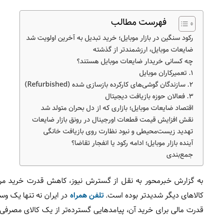
فهرست مطالب
رکود سنگین در بازار موبایل؛ خرید تبدیل به آخرین اولویت شد
ضایعات موبایل، ارزشمندتر از گذشته
چه کسانی خریدار ضایعات موبایل هستند؟
۱. تعمیرکاران موبایل
۲. سازندگان گوشی‌های کارکرده بازسازی شده (Refurbished)
۳. فعالان حوزه بازیافت دیجیتال
اقتصاد ضایعات موبایل؛ بازاری که از دل بحران متولد شد
نقش افزایش قیمت قطعات اورجینال در رونق بازار ضایعات
تهدید زیست‌محیطی و نبود نظارت روی بازیافت خانگی
آینده بازار موبایل؛ ادامه رکود یا انفجار تقاضا؟
جمع‌بندی
به گزارش خبرمحور به نقل از گسترش نیوز، کاهش قدرت خرید مردم د
کالاهای دیگر شدیدتر بوده است.
تلفن همراه
در ایران نه تنها یک وس
قدرت مالی برای خرید آن، پیامدهایی گسترده‌تر از یک کالای مصرفی د