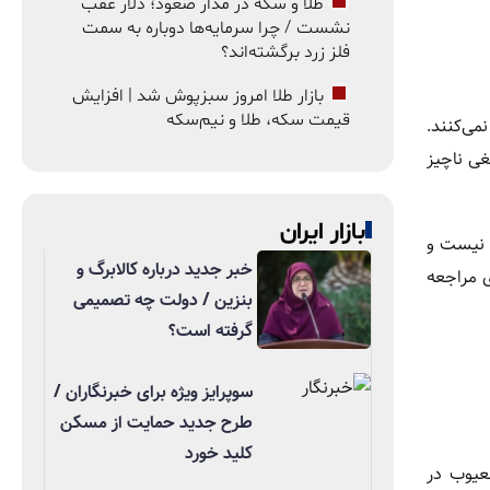
طلا و سکه در مدار صعود؛ دلار عقب
نشست / چرا سرمایه‌ها دوباره به سمت
فلز زرد برگشته‌اند؟
بازار طلا امروز سبزپوش شد | افزایش
قیمت سکه، طلا و نیم‌سکه
می‌کنند.
غی ناچیز
بازار ایران
ن نیست و
خبر جدید درباره کالابرگ و
ل‌های قدیمی، هزینه‌ها را کنترل کنند. تعمیرکاران نیز افزایش ۴۰ تا ۸۰ درصدی مراجعه
بنزین / دولت چه تصمیمی
گرفته است؟
سوپرایز ویژه برای خبرنگاران /
طرح جدید حمایت از مسکن
کلید خورد
عیوب در