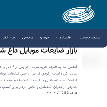
صفحه نخست
اقتصادی
خودرو
سیاسی
بین الملل
بازار ضایعات موبایل داغ ش
کاهش مداوم قدرت خرید مردم، افزایش نرخ دلار و جه
سابقه کرده است؛ رکودی که در آن حتی ضایعات موبای
قطعات سوخته، باتری خراب، برد شکسته و صفحه معیو
جدیدی از بحران اقتصادی و تلاش مردم برای کسب درآم
کد خبر :19835
آذر ۱۴, ۱۴۰۴