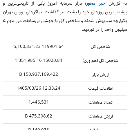
به گزارش
خبر محور
؛ بازار سرمایه امروز یکی از تاریخی‌ترین و
پرشتاب‌ترین روزهای خود را پشت سر گذاشت. نماگرهای بورس تهران
یکپارچه سبزپوش شدند و شاخص کل با جهشی بی‌سابقه، مرز مهم ۵
میلیون واحد را در نوردید.
شاخص کل
5,100,331.23 119901.64
شاخص كل (هم وزن)
1,351,985.16 15020.84
ارزش بازار
150,937,169.422 B
اطلاعات قیمت
1405/03/26 12:33:24
تعداد معاملات
1,446,531
ارزش معاملات
475,308.62 B