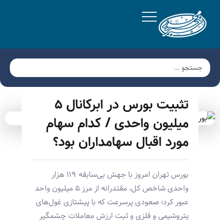
تثبیت بورس در ابرکانال ۵
میلیون واحدی / کدام سهام
مورد اقبال سهامداران بود؟
بورس تهران امروز با جهش بی‌سابقه ۱۱۹ هزار
واحدی شاخص کل، مقتدرانه از مرز ۵ میلیون واحد
عبور کرد؛ صعودی پرسرعت که با پیشتازی غول‌های
پتروشیمی و فلزی و ثبت ارزش معاملات چشمگیر