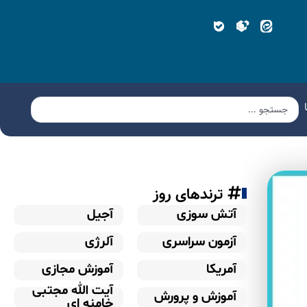
ترندهای روز
آتش سوزی
آجیل
آزمون سراسری
آلرژی
آمریکا
آموزش مجازی
آیت الله مجتبی
آموزش و پرورش
خامنه ای