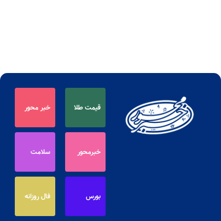
قیمت طلا
خبر محور
خبرمحور
سلامت
بورس
فال روزانه