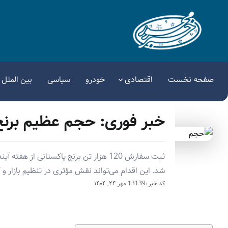
صفحه نخست
اقتصادی
خودرو
سیاسی
بین الملل
خبر فوری: حجم عظیم برنج 
ثبت سفارش 120 هزار تن برنج پاکستانی از
شد. این اقدام می‌تواند نقش مؤثری در تنظیم بازار 
کد خبر :13139
مهر ۲۴, ۱۴۰۴