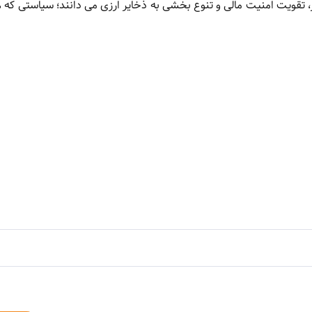
 تقویت امنیت مالی و تنوع بخشی به ذخایر ارزی می دانند؛ سیاستی که ه