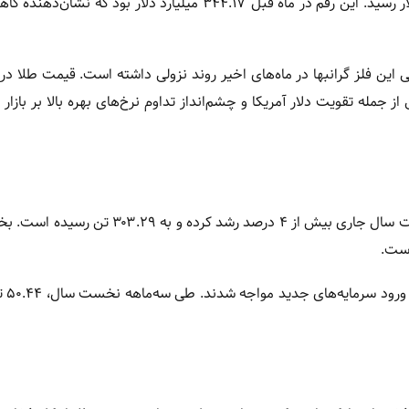
ارزش ذخایر طلای دولتی چین در پایان ماه مه به ۳۴۰.۷۵ میلیارد دلار رسید. این رقم در ماه قبل ۳۴۴.۱۷ میلیارد دلار
این فلز گرانبها در ماه‌های اخیر روند نزولی داشته است. قیمت طلا در
مله تقویت دلار آمریکا و چشم‌انداز تداوم نرخ‌های بهره بالا بر بازار 
خبرگزاری شینهوا گزارش داد مصرف طلا در چین طی سه‌ماهه نخست سال جاری بیش از ۴ درصد رشد 
است.
در همین مدت، صن