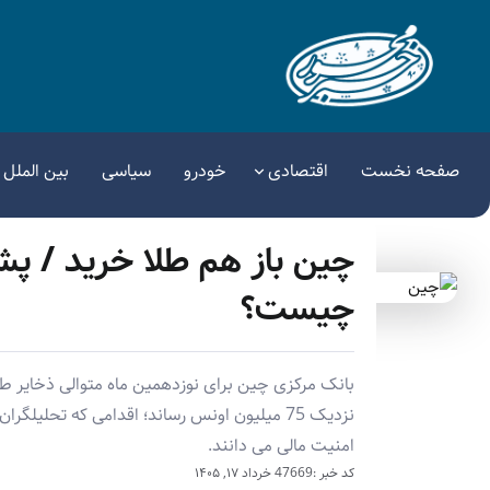
صفحه نخست
اقتصادی
خودرو
سیاسی
بین الملل
چین باز هم طلا خرید / پش
چیست؟
بانک مرکزی چین برای نوزدهمین ماه متوالی ذخایر طل
نزدیک 75 میلیون اونس رساند؛ اقدامی که تحلی
امنیت مالی می دانند.
کد خبر :47669
خرداد ۱۷, ۱۴۰۵