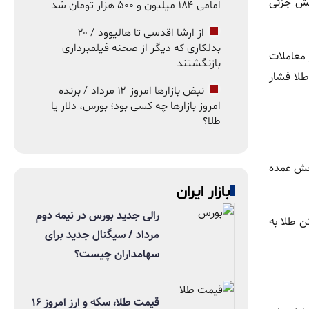
 بود که نشان‌دهنده کاهش جزئی
امامی ۱۸۴ میلیون و ۵۰۰ هزار تومان شد
از ارشا اقدسی تا هالیوود / ۲۰
بدلکاری که دیگر از صحنه فیلمبرداری
 معاملات
بازنگشتند
طلا فشار
نبض بازارها امروز ۱۲ مرداد / برنده
امروز بازارها چه کسی بود؛ بورس، دلار یا
طلا؟
کرده و به ۳۰۳.۲۹ تن رسیده است. بخش عمده
بازار ایران
رالی جدید بورس در نیمه دوم
دوق‌های سرمایه‌گذاری مبتنی بر طلا (ETF) نیز با ورود سرمایه‌های جدید مواجه شدند. طی سه‌ماهه نخست سال، ۵۰.۴۴ تن طلا به
مرداد / سیگنال جدید برای
سهامداران چیست؟
قیمت طلا، سکه و ارز امروز ۱۶