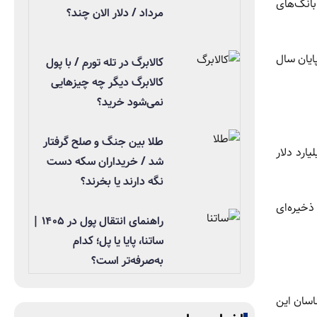
بانک‌های
مرداد / دلار الان چند؟
ز ۲۵ درصد در سال ۲۰۲۴ به ۲۲ درصد در پایان سال
کالابرگ در تله تورم / با پول
کالابرگ دیگر چه چیزهایی
نمی‌شود خرید؟
طلا بین جنگ و صلح گرفتار
د مجموع ذخایر ارزی چین در پایان ماه مه به ۳.۴۴ تریلیون دلار رسیده که نسبت به پایان آوریل ۳۱.۷ میلیارد دلار
شد / خریداران سکه دست
نگه دارند یا بخرند؟
ذخیره‌ای
راهنمای انتقال پول در ۱۴۰۵ |
ساتنا، پایا یا پل؛ کدام
به‌صرفه‌تر است؟
7 میلیون اونس رساند. کارشناسان این