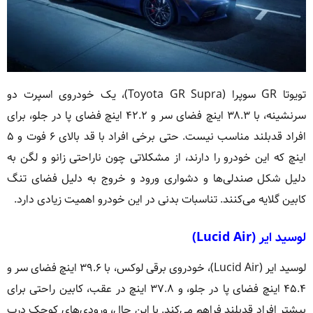
تویوتا GR سوپرا (Toyota GR Supra)، یک خودروی اسپرت دو
سرنشینه، با ۳۸.۳ اینچ فضای سر و ۴۲.۲ اینچ فضای پا در جلو، برای
افراد قدبلند مناسب نیست. حتی برخی افراد با قد بالای ۶ فوت و ۵
اینچ که این خودرو را دارند، از مشکلاتی چون ناراحتی زانو و لگن به
دلیل شکل صندلی‌ها و دشواری ورود و خروج به دلیل فضای تنگ
کابین گلایه می‌کنند. تناسبات بدنی در این خودرو اهمیت زیادی دارد.
لوسید ایر (Lucid Air)
لوسید ایر (Lucid Air)، خودروی برقی لوکس، با ۳۹.۶ اینچ فضای سر و
۴۵.۴ اینچ فضای پا در جلو، و ۳۷.۸ اینچ در عقب، کابین راحتی برای
بیشتر افراد قدبلند فراهم می‌کند. با این حال، ورودی‌های کوچک درب