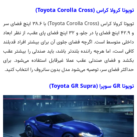
تویوتا کرولا کراس (Toyota Corolla Cross)
تویوتا کرولا کراس (Toyota Corolla Cross) با ۳۸.۶ اینچ فضای سر
و ۴۲.۹ اینچ فضای پا در جلو، و ۳۲ اینچ فضای پای عقب، از نظر ابعاد
داخلی متوسط است. اگرچه فضای جلوی آن برای بیشتر افراد قدبلند
کافی است، اما هرچه راننده بلندتر باشد، باید صندلی را بیشتر عقب
بکشد و فضای صندلی عقب عملا غیرقابل استفاده می‌شود. برای
حداکثر فضای سر، توصیه می‌شود مدل بدون سانروف را انتخاب کنید.
تویوتا GR سوپرا (Toyota GR Supra)