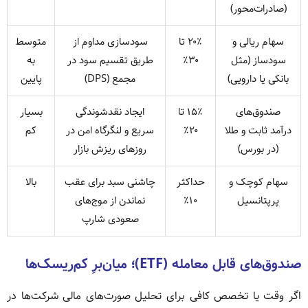
(صادرات‌محور)
سهام ریالی و
۲۰٪ تا
سودسازی مداوم از
متوسط
سودساز (مثل
۳۰٪
طریق تقسیم سود در
به
بانکی یا دارویی)
مجمع (DPS)
پایین
صندوق‌های
۱۵٪ تا
ایجاد نقدشوندگی
بسیار
درآمد ثابت و طلا
۲۰٪
سریع و لنگرگاه امن در
کم
(در بورس)
روزهای ریزش بازار
سهام کوچک و
حداکثر
چاشنی سبد برای عقب
بالا
پرپتانسیل
۱۰٪
نماندن از موج‌های
صعودی شارپ
صندوق‌های قابل معامله (ETF)؛ میان‌برِ کم‌ریسک‌ها
اگر وقت یا تخصص کافی برای تحلیل صورت‌های مالی شرکت‌ها در