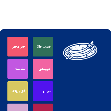
قیمت طلا
خبر محور
خبرمحور
سلامت
بورس
فال روزانه