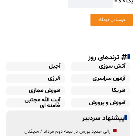
یک × 3 =
ترندهای روز
آتش سوزی
آجیل
آزمون سراسری
آلرژی
آمریکا
آموزش مجازی
آیت الله مجتبی
آموزش و پرورش
خامنه ای
پیشنهاد سردبیر
رالی جدید بورس در نیمه دوم مرداد / سیگنال