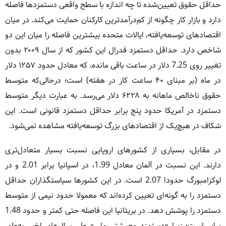
حداقل حقوق تعیین‌شده تا چه اندازه با سطح واقعی دستمزدها فاصله
دارد و بازار کار چگونه از کم‌درآمدترین کارکنان حمایت می‌کند. در میان
اقتصادهای توسعه‌یافته، ایالات متحده بیشترین فاصله را میان این دو
شاخص دارد. حداقل دستمزد فدرال این کشور که از سال ۲۰۰۹ بدون
تغییر روی 7.25 دلار در ساعت باقی مانده، که معادل حدود ۱۲۵۷ دلار
در ماه (بر مبنای ۴۰ ساعت کار در هفته) است؛ درحالی‌که متوسط
حقوق ناخالص ماهانه به ۶۲۲۸ دلار می‌رسد. به عبارت دیگر متوسط
دستمزد در آمریکا حدود پنج برابر حداقل دستمزد قانونی است. این
شکاف در هیچ‌یک از اقتصادهای بزرگ توسعه‌یافته مشاهده نمی‌شود.
در مقابل، بسیاری از کشورهای اروپایی نسبت بسیار متعادل‌تری
دارند. این نسبت در آلمان معادل 1.99، در اسپانیا برابر 2.01 و در
لوکزامبورگ حدودا 2.07 است. در این کشورها سیاستگذاران حداقل
دستمزد را به گونه‌ای تعیین کرده‌اند که معمولا حدود نیمی از متوسط
دستمزد را پوشش دهد. در بریتانیا این فاصله حتی کمتر و حدود 1.48
برابر است؛ زیرا «دستمزد معیشتی ملی» طی سال‌های اخیر به‌طور