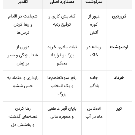
سرنوشت
دستاورد اصلی
تقدیر
فروردین
عبور از
گشایش کاری و
شجاعت در اقدام
کوره
ترفیع رتبه
و رها کردن
آتش
ترس‌ها
اردیبهشت
ریشه در
ثبات مادی، خرید
دوری از
خاک
بزرگ و قرارداد
شتاب‌زدگی و صبر
محکم
بر زمان
خرداد
جاده
رفع سوءتفاهم‌ها
رازداری و اعتماد به
بادگیر
و یک انتخاب
حس ششم
بزرگ
تیر
انعکاس
پایان قهر عاطفی
رها کردن
ماه در آب
و معجزه مالی
غصه‌های گذشته
و بخشش دل