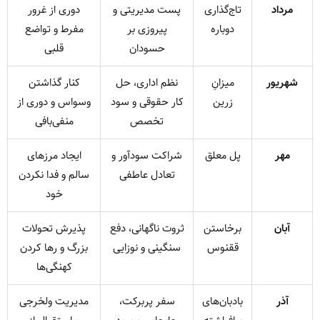
مرداد
تاج‌گذاری
پست مدیریتی و
دوری از غرور
دوباره
پیروزی بر
مفرط و تواضع
حسودان
قلبی
شهریور
میزانِ
نظم اداری، حل
کنار گذاشتن
زرین
کار حقوقی و سود
وسواس و دوری از
تخصص
منفی‌بافی
مهر
پل معلق
شراکت سودآور و
ایجاد مرزهای
تعادل عاطفی
سالم و فدا نکردن
خود
آبان
برخاستن
ثروت ناگهانی، دفع
پذیرش تحولات
ققنوس
سنگینی و نوزایی
بزرگ و رها کردن
کهنگی‌ها
آذر
بادبان‌های
سفر پربرکت،
مدیریت ولخرجی