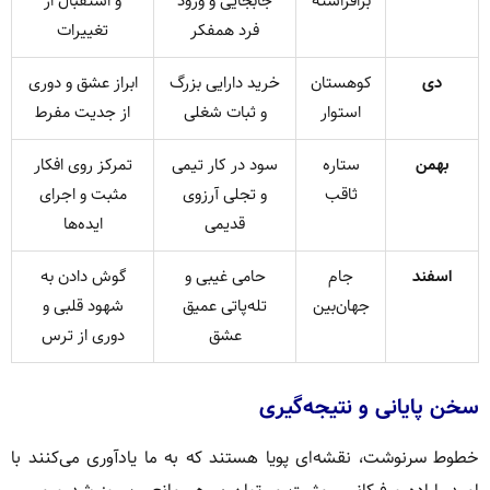
برافراشته
جابجایی و ورود
و استقبال از
فرد همفکر
تغییرات
دی
کوهستان
خرید دارایی بزرگ
ابراز عشق و دوری
استوار
و ثبات شغلی
از جدیت مفرط
بهمن
ستاره
سود در کار تیمی
تمرکز روی افکار
ثاقب
و تجلی آرزوی
مثبت و اجرای
قدیمی
ایده‌ها
اسفند
جام
حامی غیبی و
گوش دادن به
جهان‌بین
تله‌پاتی عمیق
شهود قلبی و
عشق
دوری از ترس
سخن پایانی و نتیجه‌گیری
خطوط سرنوشت، نقشه‌ای پویا هستند که به ما یادآوری می‌کنند با