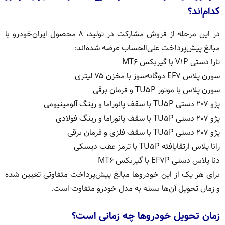
کدام‌اند؟
در این مرحله از فروش مشارکت در تولید، ۸ محصول ایران‌خودرو با
مبالغ پیش‌پرداخت علی‌الحساب عرضه شده‌اند:
تارا دستی V۱P با گیربکس MT۶
سورن پلاس EF۷ دوگانه‌سوز با مخزن ۷۵ لیتری
سورن پلاس با موتور TU۵P و فرمان برقی
پژو ۲۰۷ دستی TU۵P با سقف پانوراما و رینگ آلومینیومی
پژو ۲۰۷ دستی TU۵P با سقف پانوراما و رینگ فولادی
پژو ۲۰۷ دستی TU۵P با سقف فلزی و فرمان برقی
رانا پلاس ارتقایافته TU۵P با ترمز عقب دیسکی
دنا پلاس دستی EF۷P با گیربکس MT۶
برای هر یک از این خودروها مبالغ پیش‌پرداخت متفاوتی تعیین شده
و زمان تحویل آن‌ها بسته به مدل خودرو متفاوت است.
زمان تحویل خودروها چه زمانی است؟