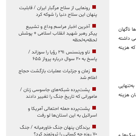
رونمایی از سلاح مرگبار ایران / قابلیت
پنهان این سلاح دنیا را شوکه کرد
آخرین اخبار مراسم وداع و تشییع
ا ناگهان
پیکر رهبر شهید انقلاب اسلامی + پوشش
ی داشته
لحظه‌به‌لحظه
که هزینه
ناو وینسنس ۲۹۱ رؤیا را سوزاند /
پاسخ به ۲۰ سوال درباره پرواز ۶۵۵
زمان و جزئیات عملیات بازگشت حجاج
اعلام شد
ه‌تنهایی
پشت‌پرده شبکه‌های جاسوسی زنان /
معمولی دوره‌ای می‌تواند به‌راحتی حداقل ۱۰ میلیون تومان هزینه
مامورانی که تاریخ جنگ را تغییر دادند
پشت‌پرده حمله احتمالی آمریکا و
اسرائیل به این استان‌ها لو رفت
برندگان پنهان جنگ خاورمیانه / جنگ
۷۰ روزه چه کسانی را ثروتمند کرد؟
پیک‌ها و