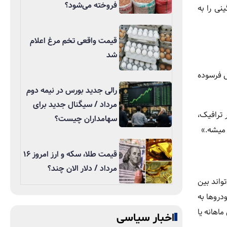
فروخته می‌شود؟
نی را به
قیمت واقعی تخم مرغ اعلام
شد
انا، نه‌فقط در حال فرسوده
رالی جدید بورس در نیمه دوم
مرداد / سیگنال جدید برای
 ترافیک،
سهامداران چیست؟
 میشه.»
قیمت طلا، سکه و ارز امروز ۱۶
مرداد / دلار الان چند؟
واند بین
ودروها به
اهانه یا
اخبار سیاسی