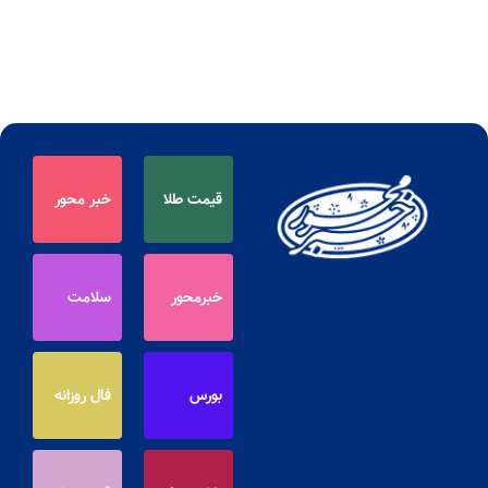
قیمت طلا
خبر محور
خبرمحور
سلامت
بورس
فال روزانه