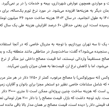
مواردی همچون عوارض شهرداری، بیمه و خدمات را در بر نمی‌گیرد. اگ
افه کنیم، به طور میانگین متری ۵ تا ۱۰ میلیون تومان دیگر به هزینه‌ها افزوده می‌شود. در مورد نرخ تورم یک‌ساله، 
پروژه‌ای در منطقه یوسف‌آباد داشتم که ساخت آن از سال ۱۴۰۲ تا ۱۴۰۴ به طول انجام
اکنون که با شما صحبت می‌کنم این رقم به ۵۵ تا ۶۰ میلیون تومان رسیده است؛ این یعنی حداقل ۶۰ درصد افزایش ه
ک تا سه تهران بپردازیم، با توجه به متریال خاصی که در آنجا استفاده
اوتی سنجیده می‌شود؟» گفت: ساخت‌وساز در مناطقی مانند منطقه یک، و 
الح مستقیماً وارداتی نیستند، اما قیمت مصالح داخلی نیز متأثر از نرخ 
‌شود، اما با کاهش نرخ ارز، قیمت‌ها به همان میزان پایین نمی‌آیند.
عزیزی ادامه داد: در حال حاضر، هزینه ساخت یک واحد مسکونی لوکس (نه سوپرلوکس) با مصالح مرغو
ه که شامل مشاعات خاصی نظیر دو استخر مجزا برای بانوان و آقایان، زم
اسکواش، روف‌گاردن با خدمات هتلینگ و سیستم‌های خ
برای ساختمان‌های متداول در منطقه یک، همان عدد ۱۷۵۰ دلار مبناست. باید توجه داشت که باز
قف قیمتی دلار را دیده است، قیمت مصالح بر همان مدار بالا باقی مانده اس