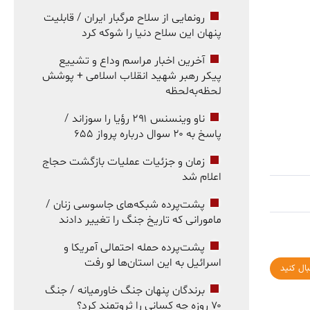
رونمایی از سلاح مرگبار ایران / قابلیت
پنهان این سلاح دنیا را شوکه کرد
آخرین اخبار مراسم وداع و تشییع
پیکر رهبر شهید انقلاب اسلامی + پوشش
لحظه‌به‌لحظه
ناو وینسنس ۲۹۱ رؤیا را سوزاند /
پاسخ به ۲۰ سوال درباره پرواز ۶۵۵
زمان و جزئیات عملیات بازگشت حجاج
اعلام شد
پشت‌پرده شبکه‌های جاسوسی زنان /
مامورانی که تاریخ جنگ را تغییر دادند
پشت‌پرده حمله احتمالی آمریکا و
اسرائیل به این استان‌ها لو رفت
بال کنید
برندگان پنهان جنگ خاورمیانه / جنگ
۷۰ روزه چه کسانی را ثروتمند کرد؟