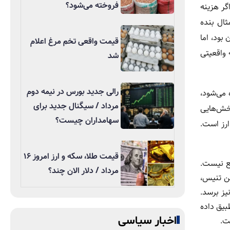
فروخته می‌شود؟
ر هزینه‌
برای مثال بنده
ید. در سال ۱۴۰۳ هزینه ساخت حدود ۳۶ میلیون تومان بود، اما
قیمت واقعی تخم مرغ اعلام
زینه طی یک سال که واقعیتی
شد
رالی جدید بورس در نیمه دوم
 می‌شود،
مرداد / سیگنال جدید برای
بخش‌هایی
سهامداران چیست؟
ارز است.
قیمت طلا، سکه و ارز امروز ۱۶
ب، کمتر از ۱۷۵۰ دلار در هر متر مربع نیست.
مرداد / دلار الان چند؟
ین تنیس،
اص پذیرایی است که هزینه ساخت چنین پروژه‌ای ممکن است تا متری ۳۰۰۰ دلار نیز برسد.
ار، قیمت مصالح را با دلار ۲۰۰ هزار تومانی تطبیق داده
اخبار سیاسی
ت.