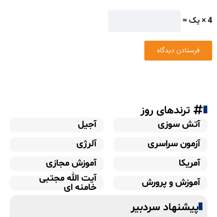
4 × یک =
ترندهای روز
آتش سوزی
آجیل
آزمون سراسری
آلرژی
آمریکا
آموزش مجازی
آیت الله مجتبی
آموزش و پرورش
خامنه ای
پیشنهاد سردبیر