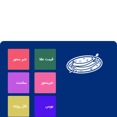
قیمت طلا
خبر محور
خبرمحور
سلامت
بورس
فال روزانه