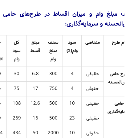
مبلغ وام و میزان اقساط در طرح‌های حامی
الحسنه و سرمایه‌گذاری:
م طرح
متقاضی
سود
سقف
مبلغ
کل
جمع
وام(٪)
مبلغ
قسط
سود
کل
وام
وام
اقساط
ح حامی
حقیقی
4
300
6.8
30
330
‌الحسنه
حقوقی
4
750
17
75
825
حامی
حقیقی
10
500
12.6
108
605
یه‌گذاری
حقیقی
23
500
16
269
769
حقوقی
10
2000
50
434
2,434