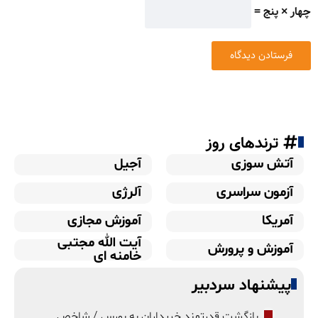
چهار × پنج =
ترندهای روز
آتش سوزی
آجیل
آزمون سراسری
آلرژی
آمریکا
آموزش مجازی
آیت الله مجتبی
آموزش و پرورش
خامنه ای
پیشنهاد سردبیر
بازگشت قدرتمند خریداران به بورس / شاخص