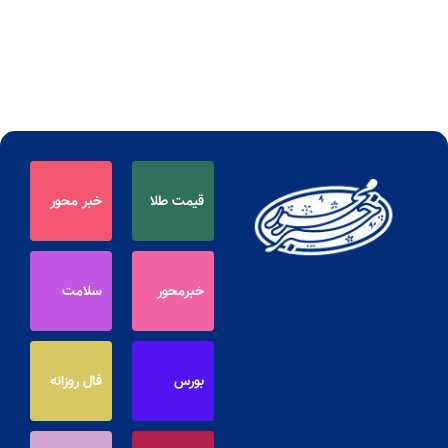
قیمت طلا
خبر محور
خبرمحور
سلامت
بورس
فال روزانه