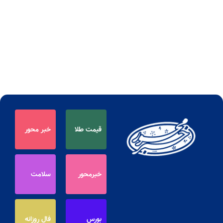
قیمت طلا
خبر محور
خبرمحور
سلامت
بورس
فال روزانه