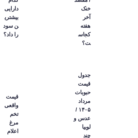
/ مقصد
کدام
خنک
دارایی
آخر
بیشتری
هفته
ن سود
کجاس
را داد؟
ت؟
جدول
قیمت
حبوبات
قیمت
مرداد
واقعی
۱۴۰۵ /
تخم
عدس و
مرغ
لوبیا
اعلام
چند