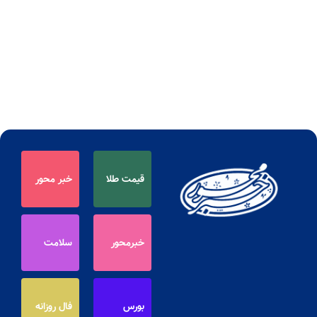
قیمت طلا
خبر محور
خبرمحور
سلامت
بورس
فال روزانه