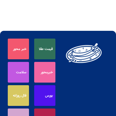
قیمت طلا
خبر محور
خبرمحور
سلامت
بورس
فال روزانه