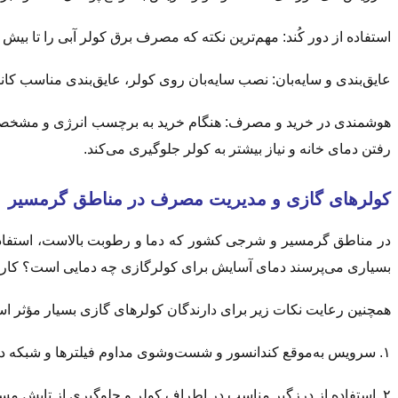
استفاده از دور کُند: مهم‌ترین نکته که مصرف برق کولر آبی را تا بیش از ۵۰ درصد کاهش داده و به همان میزان رقم قبض را پایین می‌آورد، استفاده از «دور کُند»
عایق‌بندی و سایه‌بان: نصب سایه‌بان روی کولر، عایق‌بندی مناسب کانا
هوشمندی در خرید و مصرف: هنگام خرید به برچسب انرژی و مشخصات فنی
رفتن دمای خانه و نیاز بیشتر به کولر جلوگیری می‌کند.
کولرهای گازی و مدیریت مصرف در مناطق گرمسیر
بسیاری می‌پرسند دمای آسایش برای کولرگازی چه دمایی است؟ کارشناسان انرژی دمای ۲۴ تا ۲۶ درجه را برای ایجاد خنکی لازم 
همچنین رعایت نکات زیر برای دارندگان کولرهای گازی بسیار مؤثر ا
۱. سرویس به‌موقع کندانسور و شست‌وشوی مداوم فیلترها و شبکه داخل کولر، موجب صرفه‌جویی ۱۰ تا ۱۵ درصدی در مصرف برق می‌شود.
۲. استفاده از درزگیر مناسب در اطراف کولر و جلوگیری از تابش مستقیم خورشید به دستگاه، تأثیر زیادی در کاهش مصرف انرژی دارد.