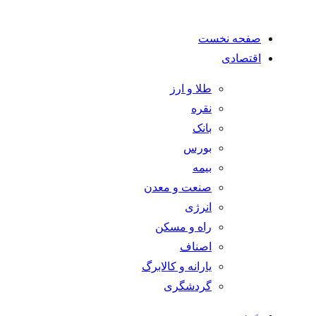
صفحه نخست
اقتصادی
طلا و ارز
نقره
بانک
بورس
بیمه
صنعت و معدن
انرژی
راه و مسکن
اصناف
یارانه و کالابرگ
گردشگری