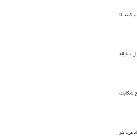
 کنند تا
یل سابقه
رح شکایت
شاغل، هر