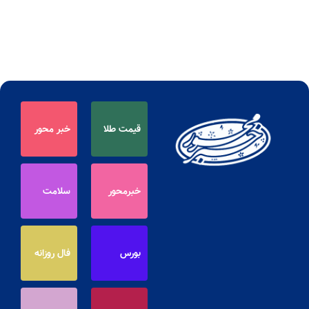
قیمت طلا
خبر محور
خبرمحور
سلامت
بورس
فال روزانه