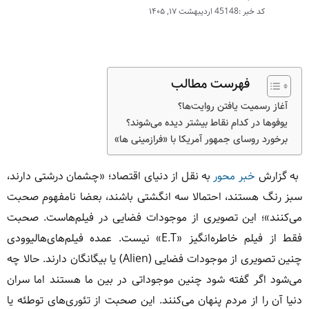
کد خبر :45148
اردیبهشت ۱۷, ۱۴۰۵
فهرست مطالب
آغاز رسمیت یافتن روایت‌ها؟
یوفوها در کدام نقاط بیشتر دیده می‌شوند؟
برخورد روسای جمهور آمریکا با «فرازمینی ها»
به گزارش
خبر محور
به نقل از دنیای اقتصاد؛ «چشمان درشتی دارند،
سبز رنگ هستند، احتمالا سه انگشتی باشند، بعضا نامفهوم صحبت
می‌کنند»؛ این تصویری از موجودات فضایی در فیلم‌هاست. صحبت
فقط از فیلم خاطره‌انگیز «E.T» نیست. عمده فیلم‌های‌هالیوودی
چنین تصویری از موجودات فضایی (Alien) یا بیگانگان دارند. حالا چه
می‌شود اگر گفته شود چنین موجوداتی در بین ما هستند اما سران
دنیا آن را از مردم پنهان می‌کنند. این صحبت از تئوری‌های توطئه یا