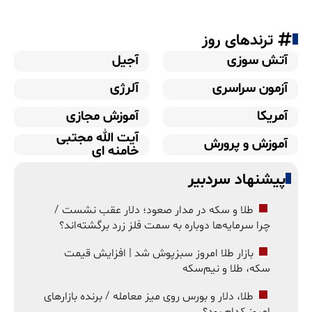
ترندهای روز
آتش سوزی
آجیل
آزمون سراسری
آلرژی
آمریکا
آموزش مجازی
آیت الله مجتبی
آموزش و پرورش
خامنه ای
پیشنهاد سردبیر
طلا و سکه در مدار صعود؛ دلار عقب نشست /
چرا سرمایه‌ها دوباره به سمت فلز زرد برگشته‌اند؟
بازار طلا امروز سبزپوش شد | افزایش قیمت
سکه، طلا و نیم‌سکه
طلا، دلار و بورس روی میز معامله / برنده بازارهای
امروز کدام بود؟